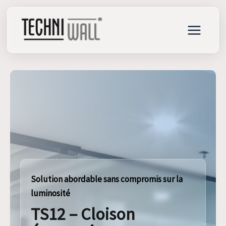
Aller
au
contenu
Solution abordable sans compromis sur la
luminosité
TS12 – Cloison