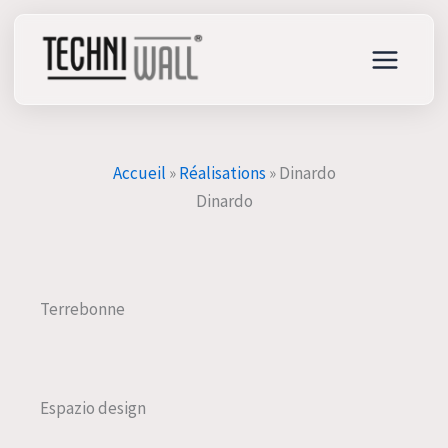
Aller
au
contenu
Accueil
»
Réalisations
»
Dinardo
Dinardo
Terrebonne
Espazio design